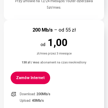
Przy umowie na 12/24 miesiące/ router-dzierżawa
5zł/mies.
200 Mb/s
– od 55 zł
1,00
od
zł/mies przez 3 miesiące
130 zł / msc
abonament na czas nieokreślony
Zamów Internet
Download:
200Mb/s
Upload:
40Mb/s