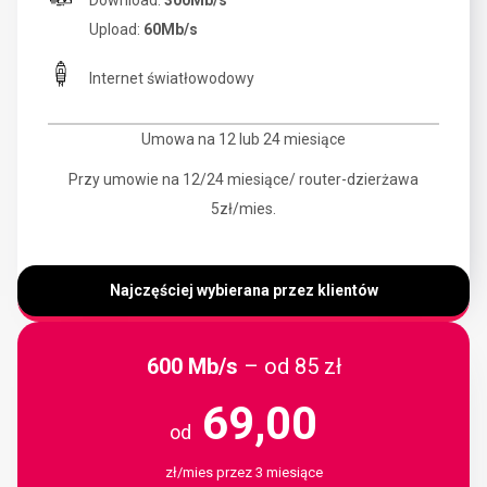
Upload:
60Mb/s
Internet światłowodowy
Umowa na 12 lub 24 miesiące
Przy umowie na 12/24 miesiące/ router-dzierżawa
5zł/mies.
Najczęściej wybierana przez klientów
600 Mb/s
– od 85 zł
69,00
od
zł/mies przez 3 miesiące