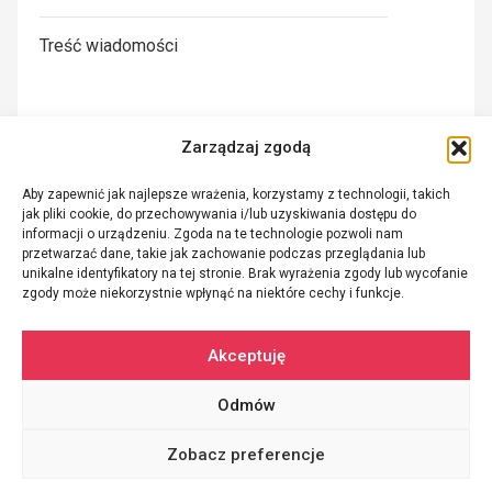
Treść wiadomości
Zarządzaj zgodą
Aby zapewnić jak najlepsze wrażenia, korzystamy z technologii, takich
jak pliki cookie, do przechowywania i/lub uzyskiwania dostępu do
informacji o urządzeniu. Zgoda na te technologie pozwoli nam
Wyrażam zgodę na przetwarzanie moich danych
przetwarzać dane, takie jak zachowanie podczas przeglądania lub
unikalne identyfikatory na tej stronie. Brak wyrażenia zgody lub wycofanie
osobowych zgodnie z polityką prywatności w celu
zgody może niekorzystnie wpłynąć na niektóre cechy i funkcje.
kontaktu lub udzielenia odpowiedzi.
Akceptuję
Odmów
Wszelkie prawa zastrzeżone © 2026
RYMAR
grupa ZICOM
Zobacz preferencje