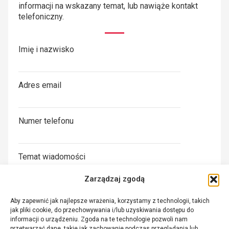
informacji na wskazany temat, lub nawiąże kontakt
telefoniczny.
Imię i nazwisko
Adres email
Numer telefonu
Temat wiadomości
Zarządzaj zgodą
Treść wiadomości
Aby zapewnić jak najlepsze wrażenia, korzystamy z technologii, takich
jak pliki cookie, do przechowywania i/lub uzyskiwania dostępu do
informacji o urządzeniu. Zgoda na te technologie pozwoli nam
Wyrażam zgodę na przetwarzanie moich danych
przetwarzać dane, takie jak zachowanie podczas przeglądania lub