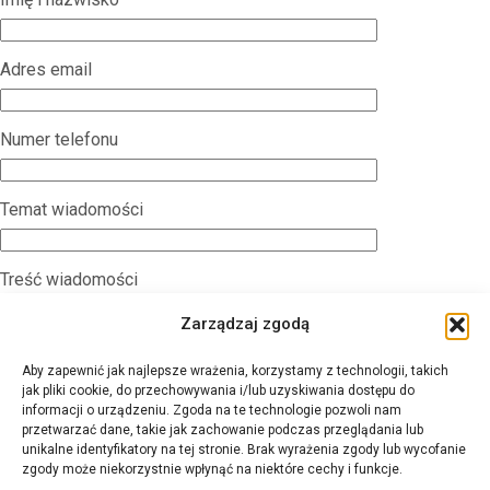
Adres email
Numer telefonu
Temat wiadomości
Treść wiadomości
Zarządzaj zgodą
Aby zapewnić jak najlepsze wrażenia, korzystamy z technologii, takich
jak pliki cookie, do przechowywania i/lub uzyskiwania dostępu do
informacji o urządzeniu. Zgoda na te technologie pozwoli nam
przetwarzać dane, takie jak zachowanie podczas przeglądania lub
Wyrażam zgodę na przetwarzanie moich danych osobowych
unikalne identyfikatory na tej stronie. Brak wyrażenia zgody lub wycofanie
zgody może niekorzystnie wpłynąć na niektóre cechy i funkcje.
zgodnie z polityką prywatności w celu kontaktu lub udzielenia