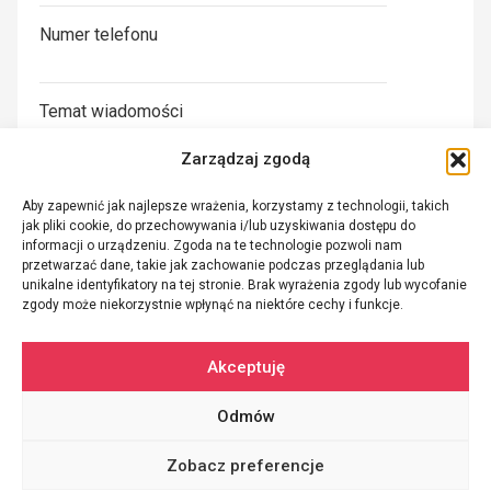
Numer telefonu
Temat wiadomości
Zarządzaj zgodą
Treść wiadomości
Aby zapewnić jak najlepsze wrażenia, korzystamy z technologii, takich
jak pliki cookie, do przechowywania i/lub uzyskiwania dostępu do
informacji o urządzeniu. Zgoda na te technologie pozwoli nam
Wyrażam zgodę na przetwarzanie moich danych
przetwarzać dane, takie jak zachowanie podczas przeglądania lub
unikalne identyfikatory na tej stronie. Brak wyrażenia zgody lub wycofanie
osobowych zgodnie z polityką prywatności w celu
zgody może niekorzystnie wpłynąć na niektóre cechy i funkcje.
kontaktu lub udzielenia odpowiedzi.
Akceptuję
Odmów
Wszelkie prawa zastrzeżone © 2026
RYMAR
grupa ZICOM
Zobacz preferencje