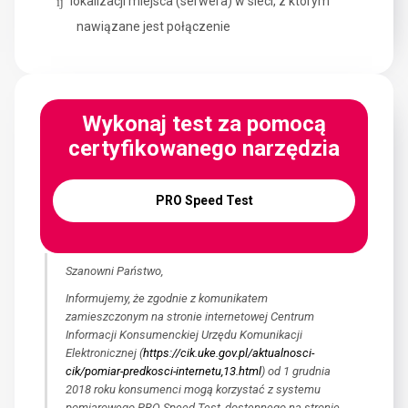
lokalizacji miejsca (serwera) w sieci, z którym
nawiązane jest połączenie
Wykonaj test za pomocą
certyfikowanego narzędzia
PRO Speed Test
Szanowni Państwo,
Informujemy, że zgodnie z komunikatem
zamieszczonym na stronie internetowej Centrum
Informacji Konsumenckiej Urzędu Komunikacji
Elektronicznej (
https://cik.uke.gov.pl/aktualnosci-
cik/pomiar-predkosci-internetu,13.html
) od 1 grudnia
2018 roku konsumenci mogą korzystać z systemu
pomiarowego PRO Speed Test, dostępnego na stronie