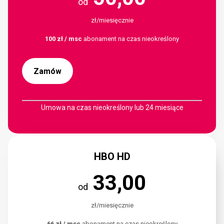
od
zł/miesięcznie
100 zł / msc
abonament na czas nieokreślony
Zamów
Umowa na czas nieokreślony lub 24 miesiące
HBO HD
33,00
od
zł/miesięcznie
66 zł / msc
abonament na czas nieokreślony